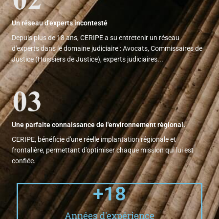
Un réseau d'experts incontesté
Depuis plus de 18 ans, CERIPE a su entretenir un réseau
d'experts dans le domaine judiciaire : Avocats, Commissaires de
Justice (Huissiers de Justice), experts judiciaires...
Une parfaite connaissance de l'environnement régional.
CERIPE, bénéficie d'une réelle implantation régionale et
frontalière, permettant d'optimiser chaque mission qui lui est
confiée.
+
18
Années d'expérience