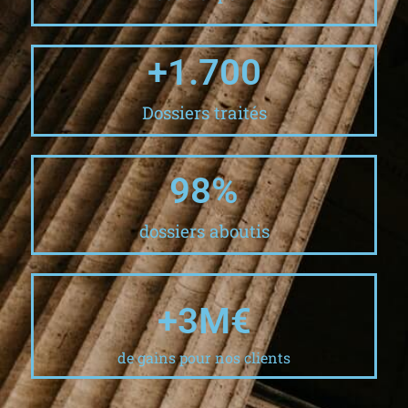
+
1.700
Dossiers traités
98
%
dossiers aboutis
+
3
M€
de gains pour nos clients